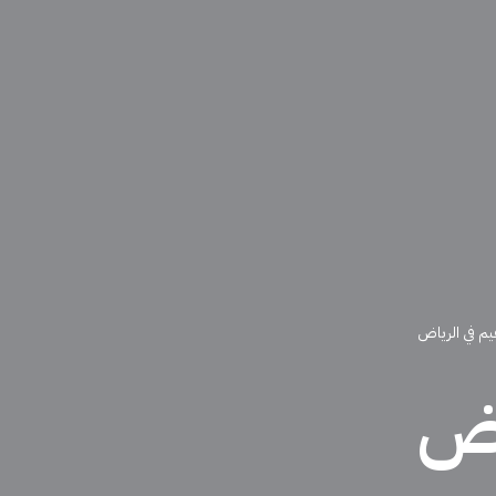
م في الرياض
اض